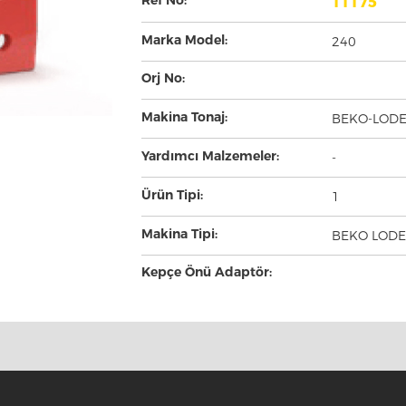
Ref No:
11175
Marka Model:
240
Orj No:
Makina Tonaj:
BEKO-LOD
Yardımcı Malzemeler:
-
Ürün Tipi:
1
Makina Tipi:
BEKO LOD
Kepçe Önü Adaptör: