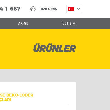
4 1 687
B2B GİRİŞ
AR-GE
İLETİŞİM
ÜRÜNLER
ASE BEKO-LODER
ÇLARI