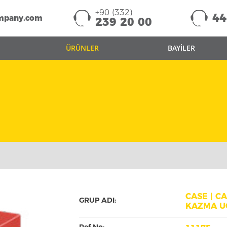
+90 (332)
44
mpany.com
239 20 00
ÜRÜNLER
BAYİLER
CASE | C
GRUP ADI:
KAZMA U