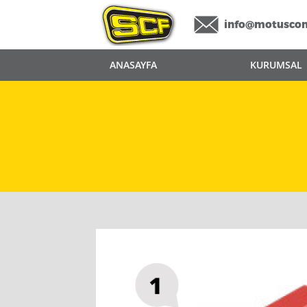
info@motusco
ANASAYFA
KURUMSAL