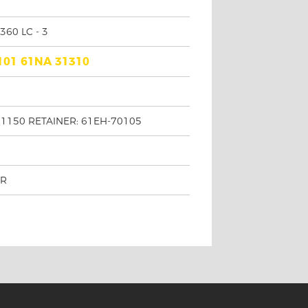
 360 LC - 3
0101 61NA 31310
11150 RETAINER: 61EH-70105
ÖR