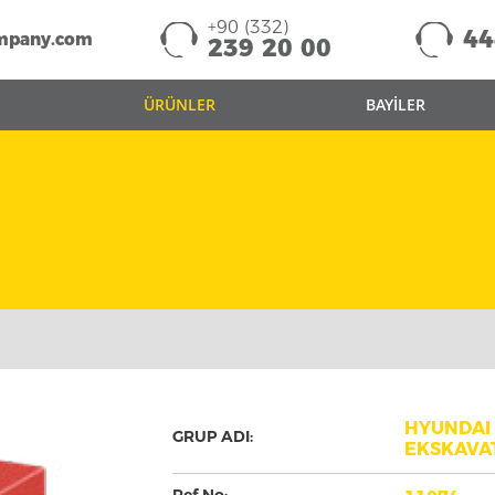
+90 (332)
44
mpany.com
239 20 00
ÜRÜNLER
BAYİLER
HYUNDAI 
GRUP ADI:
EKSKAVA