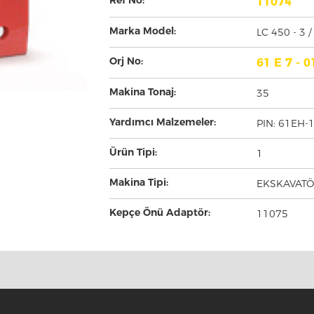
Ref No:
11074
Marka Model:
LC 450 - 3 /
Orj No:
61 E 7 - 
Makina Tonaj:
35
Yardımcı Malzemeler:
PIN: 61EH-
Ürün Tipi:
1
Makina Tipi:
EKSKAVAT
Kepçe Önü Adaptör:
11075