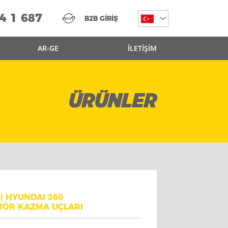
4 1 687
B2B GİRİŞ
AR-GE
İLETİŞİM
ÜRÜNLER
| HYUNDAI 360
TÖR KAZMA UÇLARI