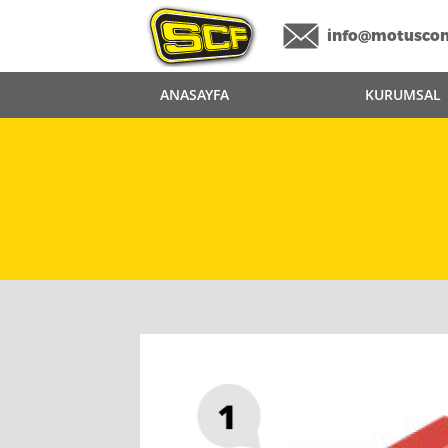
info@motusco
ANASAYFA
KURUMSAL